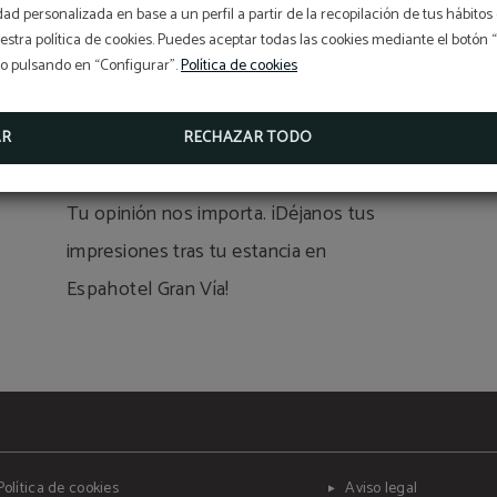
idad personalizada en base a un perfil a partir de la recopilación de tus hábit
INFORMACIÓN
stra política de cookies. Puedes aceptar todas las cookies mediante el botón
HORARIO RESTAURANTE
so pulsando en “Configurar”.
Política de cookies
Les comunicamos que nuestro restaurante desde el 01/
hasta el 31/08/26 solo servirá desayunos y almuerzos. Par
reservas confirmadas con anterioridad, se prestará el ser
contratado.
AR
RECHAZAR TODO
OPINIONES
Tu opinión nos importa. ¡Déjanos tus
impresiones tras tu estancia en
Espahotel Gran Vía!
Política de cookies
Aviso legal