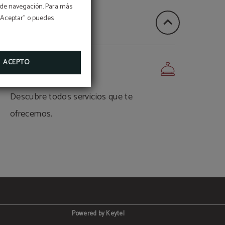
os de navegación. Para más
 “Aceptar” o puedes
07/26
a las
vicio
ACEPTO
SERVICIOS
Descubre todos servicios que te
ofrecemos.
Powered by Keytel