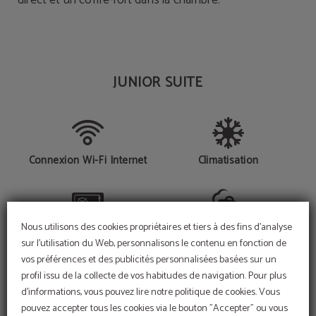
direct et un coffre-fort dans la chambre.
JUNIOR SUITE
Connexion Wi-Fi Internet
Climatisation
Nous utilisons des cookies propriétaires et tiers à des fins d'analyse
Coffre-fort
Cuisine
sur l'utilisation du Web, personnalisons le contenu en fonction de
vos préférences et des publicités personnalisées basées sur un
profil issu de la collecte de vos habitudes de navigation. Pour plus
d'informations, vous pouvez lire notre politique de cookies. Vous
Téléphone
TV LCD
pouvez accepter tous les cookies via le bouton "Accepter" ou vous